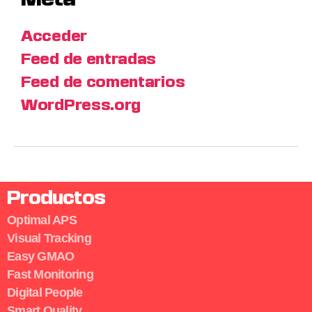
Meta
Acceder
Feed de entradas
Feed de comentarios
WordPress.org
Productos
Optimal APS
Visual Tracking
Easy GMAO
Fast Monitoring
Digital People
Smart Quality