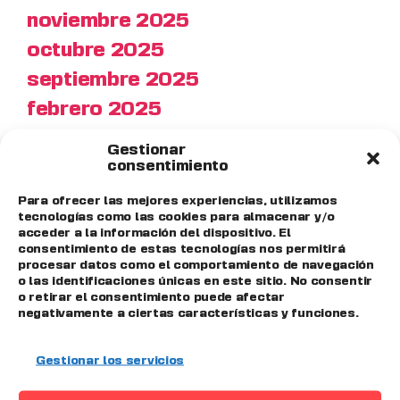
noviembre 2025
octubre 2025
septiembre 2025
febrero 2025
diciembre 2024
Gestionar
consentimiento
noviembre 2024
octubre 2024
Para ofrecer las mejores experiencias, utilizamos
tecnologías como las cookies para almacenar y/o
julio 2024
acceder a la información del dispositivo. El
consentimiento de estas tecnologías nos permitirá
junio 2024
procesar datos como el comportamiento de navegación
o las identificaciones únicas en este sitio. No consentir
mayo 2024
o retirar el consentimiento puede afectar
abril 2024
negativamente a ciertas características y funciones.
marzo 2024
Gestionar los servicios
febrero 2024