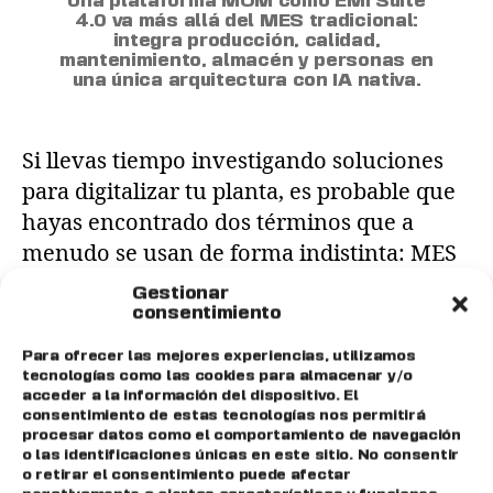
Una plataforma MOM como EMI Suite
4.0 va más allá del MES tradicional:
integra producción, calidad,
mantenimiento, almacén y personas en
una única arquitectura con IA nativa.
Si llevas tiempo investigando soluciones
para digitalizar tu planta, es probable que
hayas encontrado dos términos que a
menudo se usan de forma indistinta: MES
y MOM. No son lo mismo. Y entender la
Gestionar
diferencia es clave para tomar la decisión
consentimiento
correcta cuando tu fábrica está lista para
Para ofrecer las mejores experiencias, utilizamos
dar el salto. En este artículo te […]
tecnologías como las cookies para almacenar y/o
acceder a la información del dispositivo. El
consentimiento de estas tecnologías nos permitirá
procesar datos como el comportamiento de navegación
digitalización industrial
,
EMI Suite 4.0
,
o las identificaciones únicas en este sitio. No consentir
industria 4.0
,
Manufacturing Operations
o retirar el consentimiento puede afectar
Management
,
MES MOM diferencias
,