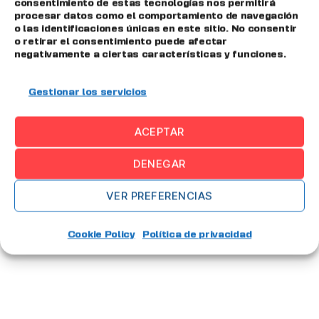
consentimiento de estas tecnologías nos permitirá
que acompañarlas en ese camino. Ese
procesar datos como el comportamiento de navegación
o las identificaciones únicas en este sitio. No consentir
alguien son […]
o retirar el consentimiento puede afectar
negativamente a ciertas características y funciones.
Big Data
,
digitalización
,
emisuite
,
industria
,
Gestionar los servicios
industria 4.0
,
Mantenimiento
,
MES
,
Planificación
,
producción
,
SGA
ACEPTAR
DENEGAR
…
VER PREFERENCIAS
1
2
13
Entradas
→
Cookie Policy
Política de privacidad