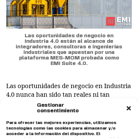
Las oportunidades de negocio en
Industria 4.0 están al alcance de
integradores, consultoras e ingenierías
industriales que apuestan por una
plataforma MES-MOM probada como
EMI Suite 4.0.
Las oportunidades de negocio en Industria
4.0 nunca han sido tan reales ni tan
accesibles. La digitalización de la fábrica ya
Gestionar
no es un proyecto de futuro: es una
consentimiento
necesidad operativa que miles de plantas
Para ofrecer las mejores experiencias, utilizamos
industriales en España y Europa están
tecnologías como las cookies para almacenar y/o
acceder a la información del dispositivo. El
abordando ahora mismo. Y alguien tiene