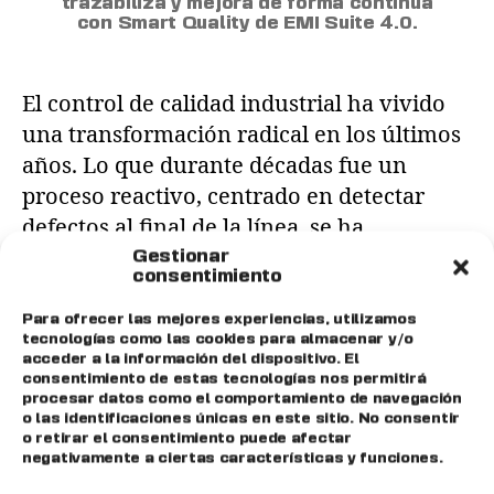
trazabiliza y mejora de forma continua
con Smart Quality de EMI Suite 4.0.
El control de calidad industrial ha vivido
una transformación radical en los últimos
años. Lo que durante décadas fue un
proceso reactivo, centrado en detectar
defectos al final de la línea, se ha
convertido en un sistema transversal,
Gestionar
consentimiento
preventivo y basado en datos que impacta
directamente en la rentabilidad y la
Para ofrecer las mejores experiencias, utilizamos
tecnologías como las cookies para almacenar y/o
competitividad de la planta. […]
acceder a la información del dispositivo. El
consentimiento de estas tecnologías nos permitirá
procesar datos como el comportamiento de navegación
Big Data
,
digitalización
,
emisuite
,
industria
,
o las identificaciones únicas en este sitio. No consentir
industria 4.0
,
Mantenimiento
,
MES
,
o retirar el consentimiento puede afectar
negativamente a ciertas características y funciones.
Planificación
,
producción
,
SGA