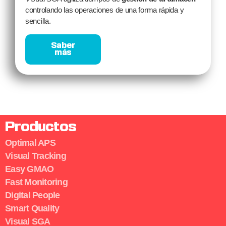
controlando las operaciones de una forma rápida y
sencilla.
Saber
más
Productos
Optimal APS
Visual Tracking
Easy GMAO
Fast Monitoring
Digital People
Smart Quality
Visual SGA