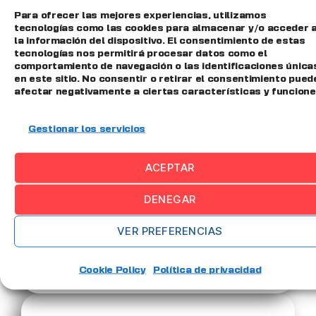
009/
Integración ERP.
Para ofrecer las mejores experiencias, utilizamos
tecnologías como las cookies para almacenar y/o acceder 
la información del dispositivo. El consentimiento de estas
tecnologías nos permitirá procesar datos como el
comportamiento de navegación o las identificaciones única
en este sitio. No consentir o retirar el consentimiento pued
afectar negativamente a ciertas características y funcione
Gestionar los servicios
ACEPTAR
Planifica
en base a un modelo de restricciones,
DENEGAR
identificando la mejor asignación y generando la
planificación óptima.
VER PREFERENCIAS
Saber
más
Cookie Policy
Política de privacidad