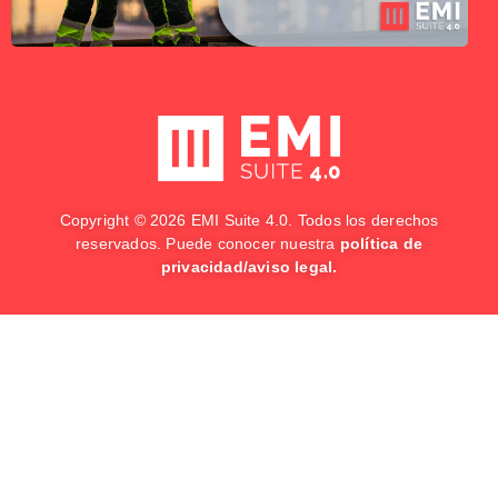
Copyright © 2026 EMI Suite 4.0. Todos los derechos
reservados. Puede conocer nuestra
política de
privacidad
/
aviso legal
.