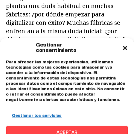
plantea una duda habitual en muchas
fábricas: ¿por dónde empezar para
digitalizar con éxito? Muchas fábricas se
enfrentan a la misma duda inicial: ¿por
dónde empezar para digitalizar con éxito?
Gestionar
La transformación digital industrial es un
consentimiento
proceso complejo en el que intervienen
Para ofrecer las mejores experiencias, utilizamos
personas, máquinas, datos y metodologías,
tecnologías como las cookies para almacenar y/o
y tomar las primeras […]
acceder a la información del dispositivo. El
consentimiento de estas tecnologías nos permitirá
procesar datos como el comportamiento de navegación
o las identificaciones únicas en este sitio. No consentir
Big Data
,
digitalización
,
emisuite
,
industria
,
o retirar el consentimiento puede afectar
industria 4.0
,
Mantenimiento
,
MES
,
negativamente a ciertas características y funciones.
Planificación
,
producción
,
SGA
Gestionar los servicios
ACEPTAR