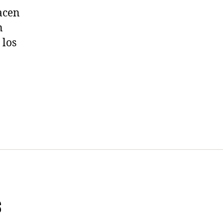
acen
n
 los
s