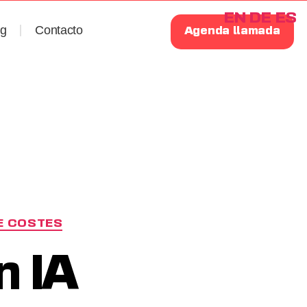
EN
DE
ES
og
Contacto
Agenda llamada
E COSTES
n IA