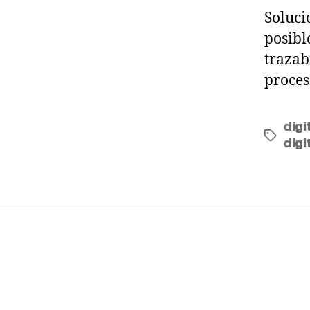
Soluci
posibl
trazab
proces
digi
digi