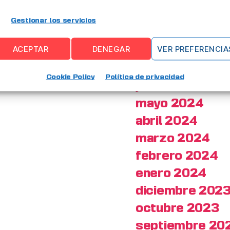
diciembre 202
Gestionar los servicios
noviembre 202
ACEPTAR
DENEGAR
VER PREFERENCIA
octubre 2024
julio 2024
Cookie Policy
Política de privacidad
junio 2024
mayo 2024
abril 2024
marzo 2024
febrero 2024
enero 2024
diciembre 202
octubre 2023
septiembre 20