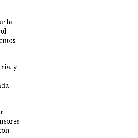
r la
rol
entos
ria, y
ada
ar
ensores
 con