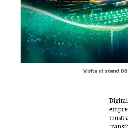
Visita el stand D5
Digita
empres
mostra
transf