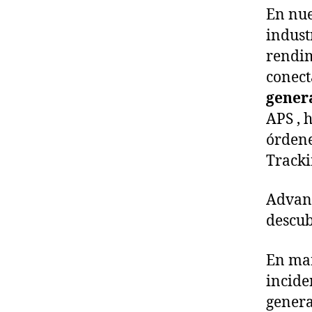
En nue
indust
rendim
conect
gener
APS , 
órdene
Tracki
Advanc
descub
En man
incide
genera