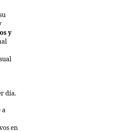
su
y
os y
mal
sual
r día.
 a
ivos en