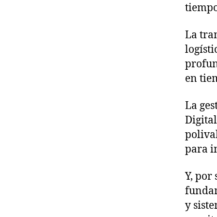
tiempo
La tra
logíst
profun
en tie
La ges
Digita
poliva
para i
Y, por
fundam
y sist