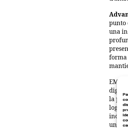
Advan
punto 
una in
profun
prese
forma 
mantie
EMI Su
digita
Pa
la pla
co
di
logíst
pr
inclus
id
co
un úni
ca