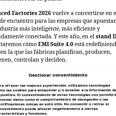
ced Factories 2026
vuelve a convertirse en e
de encuentro para las empresas que apuesta
dustria más inteligente, más eficiente y
damente conectada. Y este año, en el
stand 
ntaremos cómo
EMI Suite 4.0
está redefiniend
en la que las fábricas planifican, producen,
nen, controlan y deciden.
ite 4.0 es una plataforma MOM diseñada pa
Gestionar consentimiento
lizar y unificar toda la operación industrial: 
ra ofrecer las mejores experiencias, utilizamos tecnologías
nificación avanzada hasta la calidad, pasand
mo las cookies para almacenar y/o acceder a la información de
spositivo. El consentimiento de estas tecnologías nos permitir
ica, mantenimiento, producción, recursos hu
ocesar datos como el comportamiento de navegación o las
o la captura y análisis de señales IIoT. Todo el
entificaciones únicas en este sitio. No consentir o retirar el
nsentimiento puede afectar negativamente a ciertas
co ecosistema de datos capaz de transformar 
racterísticas y funciones.