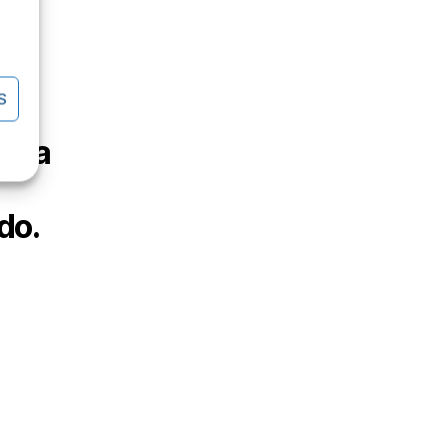
S
rica
do.