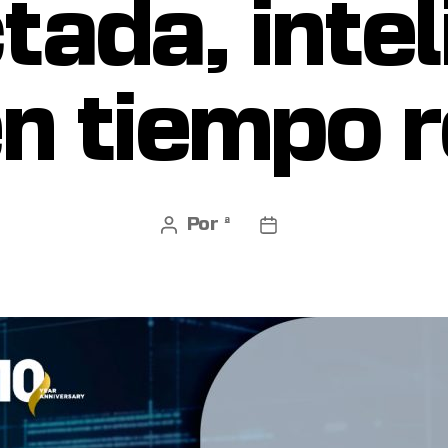
tada, intel
en tiempo r
Por
ª