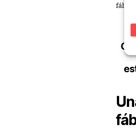
fábric
Con
es
Una
fáb