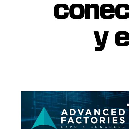
conec
y 