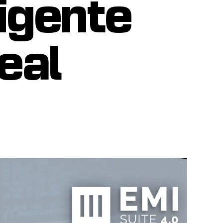
igente
eal