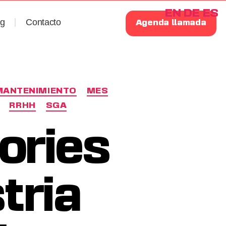
EN
DE
ES
og
Contacto
Agenda llamada
MANTENIMIENTO
MES
RRHH
SGA
ories
tria