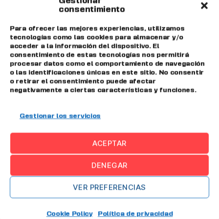
Fast Monitoring
actúa como la “fuente de
Gestionar
consentimiento
verdad” del Big Data industrial,
permitiendo:
Para ofrecer las mejores experiencias, utilizamos
tecnologías como las cookies para almacenar y/o
acceder a la información del dispositivo. El
Recoger datos en vivo de máquinas y
consentimiento de estas tecnologías nos permitirá
procesar datos como el comportamiento de navegación
procesos
o las identificaciones únicas en este sitio. No consentir
o retirar el consentimiento puede afectar
Detectar alarmas o desviaciones al
negativamente a ciertas características y funciones.
instante
Integrar información histórica para
Gestionar los servicios
análisis avanzados
ACEPTAR
Visualizar patrones de comportamiento
Alimentar procesos de mejora continua
DENEGAR
Proveer datos precisos a mantenimiento,
VER PREFERENCIAS
calidad y producción
En otras palabras:
sin datos fiables, el Big
Cookie Policy
Política de privacidad