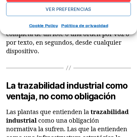
Emily AI
convierte todo ese histórico de
VER PREFERENCIAS
datos en inteligencia accionable,
permitiendo consultar la trazabilidad
Cookie Policy
Política de privacidad
completa de un lote o una orden por voz o
por texto, en segundos, desde cualquier
dispositivo.
La trazabilidad industrial como
ventaja, no como obligación
Las plantas que entienden la
trazabilidad
industrial
como una obligación
normativa la sufren. Las que la entienden