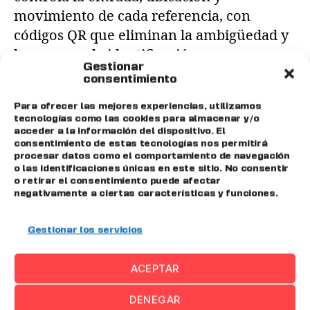
movimiento de cada referencia, con
códigos QR que eliminan la ambigüedad y
los errores de identificación.
Gestionar
consentimiento
Fast Monitoring: el dato de máquina
Para ofrecer las mejores experiencias, utilizamos
como base
tecnologías como las cookies para almacenar y/o
acceder a la información del dispositivo. El
consentimiento de estas tecnologías nos permitirá
Fast Monitoring
conecta máquinas, PLCs y
procesar datos como el comportamiento de navegación
o las identificaciones únicas en este sitio. No consentir
dispositivos de cualquier fabricante,
o retirar el consentimiento puede afectar
capturando los parámetros de proceso que
negativamente a ciertas características y funciones.
dan sentido y profundidad a la
trazabilidad: temperaturas, velocidades,
Gestionar los servicios
tiempos de ciclo, consumos.
ACEPTAR
Emily AI: trazabilidad accionable
DENEGAR