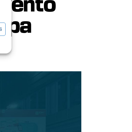
evento
ropa
S