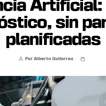
ncia Artificial:
óstico, sin p
planificadas
Por
Alberto Gutierrez