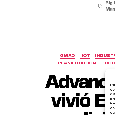
Big
Man
GMAO
IIOT
INDUSTR
PLANIFICACIÓN
PROD
Advance
Pa
co
di
vivió E
pr
id
co
ca