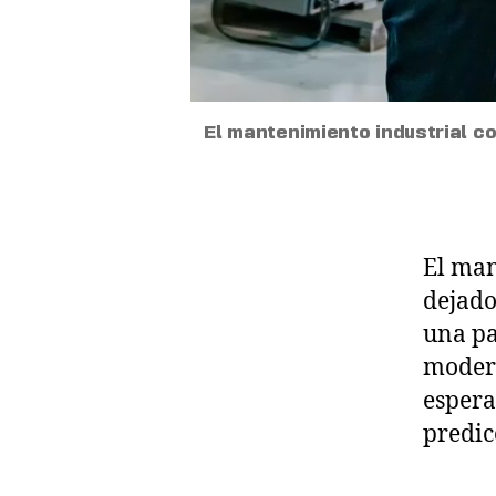
El mantenimiento industrial con
El man
dejado
una pa
modern
espera
predic