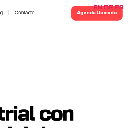
EN
DE
ES
og
Contacto
Agenda llamada
rial con