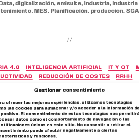
 Data
,
digitalización
,
emisuite
,
industria
,
industria
tenimiento
,
MES
,
Planificación
,
producción
,
SGA
IA 4.0
INTELIGENCIA ARTIFICIAL
IT Y OT
UCTIVIDAD
REDUCCIÓN DE COSTES
RRHH
Gestionar consentimiento
d Factories 2
ra ofrecer las mejores experiencias, utilizamos tecnologías
mo las cookies para almacenar y/o acceder a la información de
spositivo. El consentimiento de estas tecnologías nos permitir
MI Suite 4.0 l
ocesar datos como el comportamiento de navegación o las
entificaciones únicas en este sitio. No consentir o retirar el
nsentimiento puede afectar negativamente a ciertas
racterísticas y funciones.