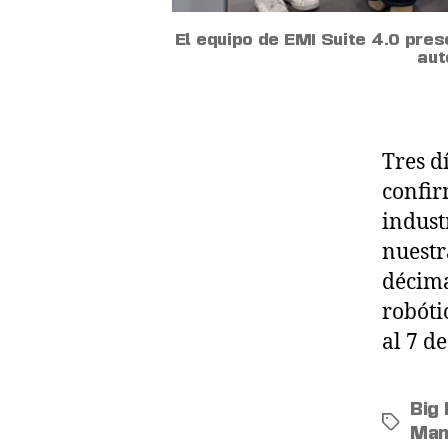
El equipo de EMI Suite 4.0 pre
aut
Tres d
confir
indust
nuestr
décima
robóti
al 7 d
Big
Man