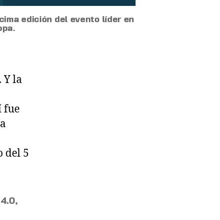
ima edición del evento líder en
opa.
 Y la
 fue
la
o del 5
 4.0
,