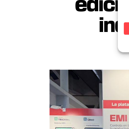
edici
ind