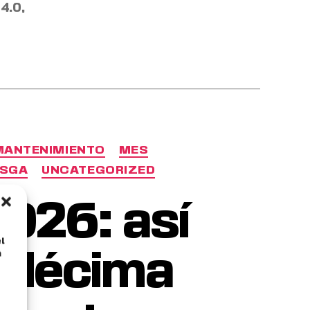
 4.0
,
MANTENIMIENTO
MES
SGA
UNCATEGORIZED
026: así
l
á
a décima