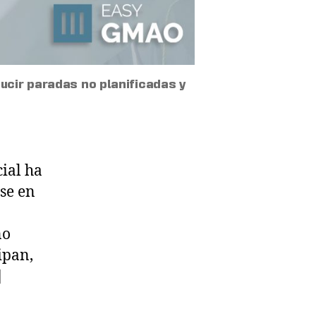
educir paradas no planificadas y
.
cial ha
se en
no
ipan,
]