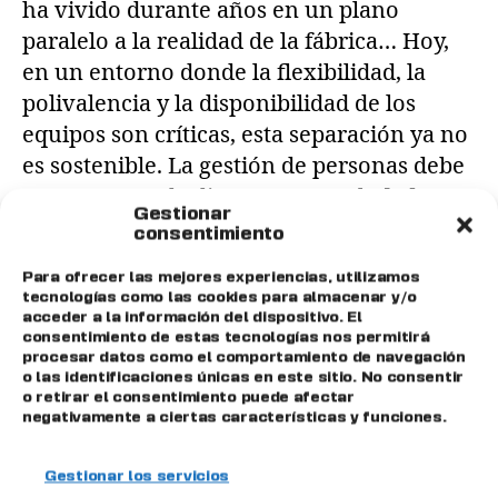
ha vivido durante años en un plano
paralelo a la realidad de la fábrica… Hoy,
en un entorno donde la flexibilidad, la
polivalencia y la disponibilidad de los
equipos son críticas, esta separación ya no
es sostenible. La gestión de personas debe
estar conectada directamente a la […]
Gestionar
consentimiento
Big Data
,
digitalización
,
emisuite
,
industria
,
Para ofrecer las mejores experiencias, utilizamos
industria 4.0
,
Mantenimiento
,
MES
,
tecnologías como las cookies para almacenar y/o
Planificación
,
producción
,
SGA
acceder a la información del dispositivo. El
consentimiento de estas tecnologías nos permitirá
procesar datos como el comportamiento de navegación
o las identificaciones únicas en este sitio. No consentir
o retirar el consentimiento puede afectar
negativamente a ciertas características y funciones.
…
…
←
Entradas
1
7
8
9
19
Gestionar los servicios
Entradas
→