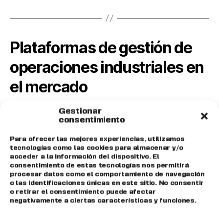
Plataformas de gestión de
operaciones industriales en
el mercado
El creciente interés por la digitalización
Gestionar
consentimiento
industrial ha impulsado el desarrollo de
múltiples plataformas orientadas a la
Para ofrecer las mejores experiencias, utilizamos
tecnologías como las cookies para almacenar y/o
gestión de operaciones.
acceder a la información del dispositivo. El
consentimiento de estas tecnologías nos permitirá
procesar datos como el comportamiento de navegación
En el mercado existen diversas soluciones
o las identificaciones únicas en este sitio. No consentir
que combinan funcionalidades de APS,
o retirar el consentimiento puede afectar
negativamente a ciertas características y funciones.
MES y MOM para ofrecer una visión