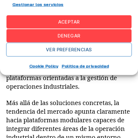
integral de la fábrica. Muchas de estas
Gestionar los servicios
soluciones se centran en mejorar la
planificación avanzada de producción
,
ACEPTAR
integrando algoritmos de optimización
con datos reales de la fábrica.
DENEGAR
VER PREFERENCIAS
Por ejemplo, dentro del ecosistema
industrial pueden encontrarse soluciones
Cookie Policy
Política de privacidad
como Siemens Opcenter, entre otras
plataformas orientadas a la gestión de
operaciones industriales.
Más allá de las soluciones concretas, la
tendencia del mercado apunta claramente
hacia plataformas modulares capaces de
integrar diferentes áreas de la operación
industrial dentro de un mismo entorno