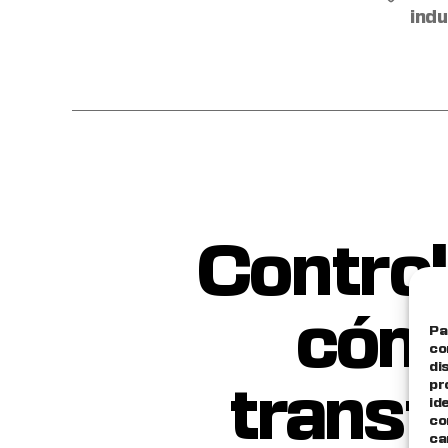
indu
Control
cómo
Pa
co
di
pr
transf
id
co
ca