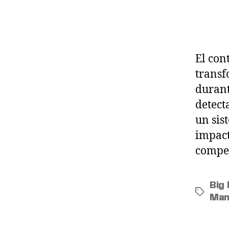
El con
transf
durant
detecta
un sis
impact
compet
Big
Man