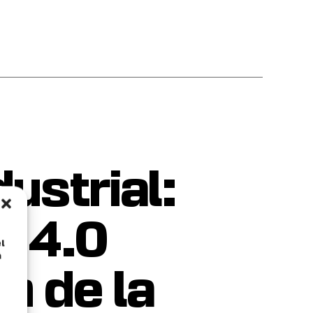
ustrial:
a 4.0
l
á
n de la