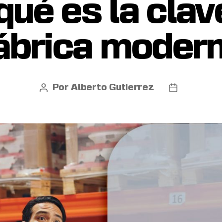
qué es la clav
ábrica moder
Por
Alberto Gutierrez