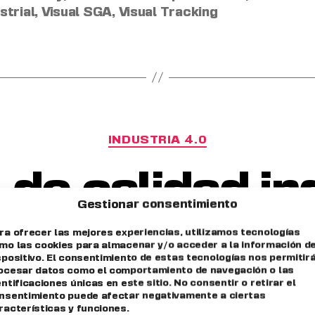
strial
,
Visual SGA
,
Visual Tracking
INDUSTRIA 4.0
 de calidad ind
Gestionar consentimiento
 la tecnologí
ra ofrecer las mejores experiencias, utilizamos tecnologías
mo las cookies para almacenar y/o acceder a la información de
spositivo. El consentimiento de estas tecnologías nos permitir
ocesar datos como el comportamiento de navegación o las
orma la gestió
entificaciones únicas en este sitio. No consentir o retirar el
nsentimiento puede afectar negativamente a ciertas
racterísticas y funciones.