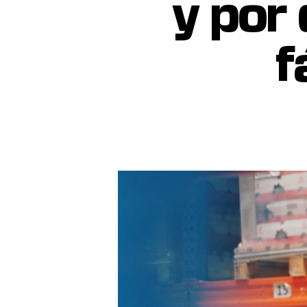
y por 
f