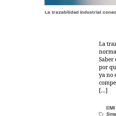
La trazabilidad industrial cone
La tra
normat
Saber 
por qu
ya no 
compet
[…]
EMI 
Sma