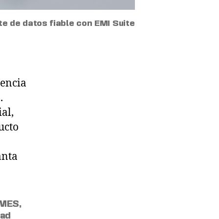
te de datos fiable con EMI Suite
gencia
.
al,
ucto
anta
MES
,
dad