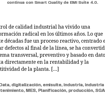
continua con Smart Quality de EMI Suite 4.0.
trol de calidad industrial ha vivido una
ormación radical en los últimos años. Lo que
e décadas fue un proceso reactivo, centrado 
r defectos al final de la línea, se ha converti
tema transversal, preventivo y basado en dat
a directamente en la rentabilidad y la
itividad de la planta. […]
 Data
,
digitalización
,
emisuite
,
industria
,
industria
tenimiento
,
MES
,
Planificación
,
producción
,
SGA