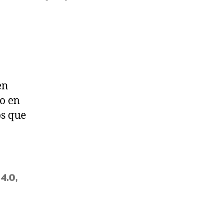
en
do en
os que
 4.0
,