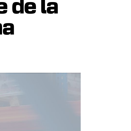
e de la
na