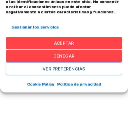
Big Data
,
digitalización
,
emisuite
,
industria
,
o las identificaciones únicas en este sitio. No consentir
o retirar el consentimiento puede afectar
industria 4.0
,
Mantenimiento
,
MES
,
negativamente a ciertas características y funciones.
Planificación
,
producción
,
SGA
Gestionar los servicios
ACEPTAR
…
←
Entradas
1
2
3
9
DENEGAR
Entradas
→
VER PREFERENCIAS
Cookie Policy
Política de privacidad