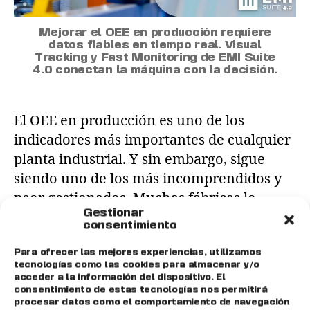
Mejorar el OEE en producción requiere
datos fiables en tiempo real. Visual
Tracking y Fast Monitoring de EMI Suite
4.0 conectan la máquina con la decisión.
El OEE en producción es uno de los
indicadores más importantes de cualquier
planta industrial. Y sin embargo, sigue
siendo uno de los más incomprendidos y
peor gestionados. Muchas fábricas lo
Gestionar
conocen, pocas lo miden bien y aún menos
consentimiento
actúan sobre él con criterio. En este
artículo te explicamos qué es el OEE, cómo
Para ofrecer las mejores experiencias, utilizamos
tecnologías como las cookies para almacenar y/o
se […]
acceder a la información del dispositivo. El
consentimiento de estas tecnologías nos permitirá
procesar datos como el comportamiento de navegación