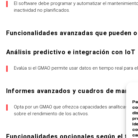
El software debe programar y automatizar el mantenimiento 
inactividad no planificados.
Funcionalidades avanzadas que pueden o
Análisis predictivo e integración con IoT
Evalúa si el GMAO permite usar datos en tiempo real para el
Informes avanzados y cuadros de mando
Pa
Opta por un GMAO que ofrezca capacidades analíticas ava
co
sobre el rendimiento de los activos.
di
pr
id
co
Funcionalidades opcionales según el ta
ca