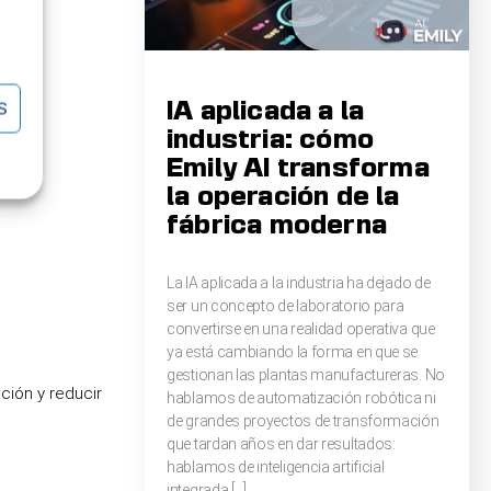
S
IA aplicada a la
industria: cómo
Emily AI transforma
la operación de la
fábrica moderna
La IA aplicada a la industria ha dejado de
ser un concepto de laboratorio para
convertirse en una realidad operativa que
ya está cambiando la forma en que se
gestionan las plantas manufactureras. No
ción y reducir
hablamos de automatización robótica ni
de grandes proyectos de transformación
que tardan años en dar resultados:
hablamos de inteligencia artificial
integrada […]