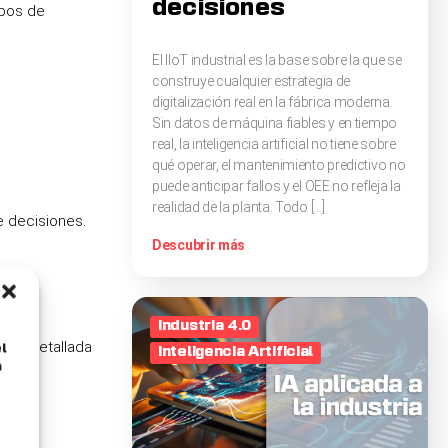
decisiones
mpos de
El IIoT industrial es la base sobre la que se
construye cualquier estrategia de
digitalización real en la fábrica moderna.
Sin datos de máquina fiables y en tiempo
real, la inteligencia artificial no tiene sobre
qué operar, el mantenimiento predictivo no
puede anticipar fallos y el OEE no refleja la
realidad de la planta. Todo […]
 decisiones.
Descubrir más
Industria 4.0
ión detallada
l
Inteligencia Artificial
á