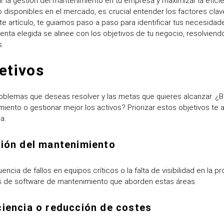
 la gestión del mantenimiento en tu empresa y maximizar la eficie
disponibles en el mercado, es crucial entender los factores cla
e artículo, te guiamos paso a paso para identificar tus necesidade
nta elegida se alinee con los objetivos de tu negocio, resolviend
s.
etivos
blemas que deseas resolver y las metas que quieres alcanzar. ¿B
miento o gestionar mejor los activos? Priorizar estos objetivos te 
a.
stión del mantenimiento
ncia de fallos en equipos críticos o la falta de visibilidad en la 
es de software de mantenimiento que aborden estas áreas.
iciencia o reducción de costes