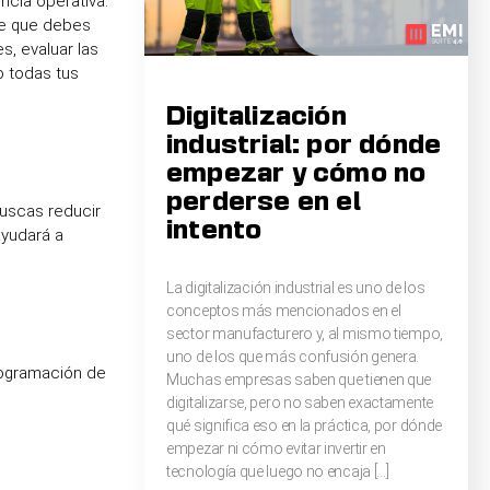
ncia operativa.
ve que debes
s, evaluar las
o todas tus
Digitalización
industrial: por dónde
empezar y cómo no
perderse en el
uscas reducir
intento
ayudará a
La digitalización industrial es uno de los
conceptos más mencionados en el
sector manufacturero y, al mismo tiempo,
uno de los que más confusión genera.
programación de
Muchas empresas saben que tienen que
digitalizarse, pero no saben exactamente
qué significa eso en la práctica, por dónde
empezar ni cómo evitar invertir en
tecnología que luego no encaja […]