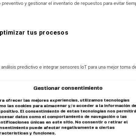
preventivo y gestionar el inventario de repuestos para evitar tie
ptimizar tus procesos
 análisis predictivo e integrar sensores
IoT
para una mejor toma de
 personalizados
Gestionar consentimiento
ra ofrecer las mejores experiencias, utilizamos tecnologías
nzadas y cuadros de mando personalizables para obtener informac
mo las cookies para almacenar y/o acceder a la información de
spositivo. El consentimiento de estas tecnologías nos permitir
ocesar datos como el comportamiento de navegación o las
entificaciones únicas en este sitio. No consentir o retirar el
nsentimiento puede afectar negativamente a ciertas
maño de tu empresa
racterísticas y funciones.