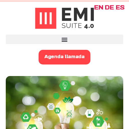
EN
DE
ES
Agenda llamada