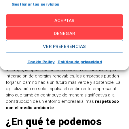
modelo empresarial más sostenible. La recopilación y
Gestionar los servicios
análisis de datos a lo largo de la cadena de valor se
convierten en elementos fundamentales para tomar
decisiones informadas y estratégicas en la búsqueda de la
ACEPTAR
eficiencia y la sostenibilidad.
DENEGAR
En conclusión, la digitalización industrial se erige como un
pilar fundamental para la sostenibilidad empresarial,
VER PREFERENCIAS
ofreciendo
soluciones innovadoras
para la
reducción de
residuos y la mejora de la eficiencia energética
. Al
Cookie Policy
Política de privacidad
abrazar la monitorización de procesos, la fabricación justo
a tiempo, la optimización de la cadena de suministro y la
integración de energías renovables, las empresas pueden
forjar un camino hacia un futuro más verde y sostenible. La
digitalización no solo impulsa el rendimiento empresarial,
sino que también contribuye de manera significativa a la
construcción de un entorno empresarial más
respetuoso
con el medio ambiente
.
¿En qué te podemos