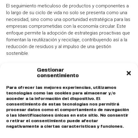
El seguimiento meticuloso de productos y componentes a
lo largo de su ciclo de vida no solo se presenta como una
necesidad, sino como una oportunidad estratégica para las
empresas comprometidas con la economía circular. Este
enfoque permite la adopción de estrategias proactivas que
fomentan la reutilización y reciclaje, contribuyendo así a la
reducción de residuos y al impulso de una gestión
sostenible.
La transformación
Gestionar
digital como facilitador
consentimiento
clave
Para ofrecer las mejores experiencias, utilizamos
tecnologías como las cookies para almacenar y/o
acceder a la información del dispositivo. El
En este escenario, la digitalización industrial juega un papel
consentimiento de estas tecnologías nos permitirá
procesar datos como el comportamiento de navegación
vital al proporcionar las herramientas necesarias para una
o las identificaciones únicas en este sitio. No consentir
gestión integral de residuos. Al aprovechar la tecnología
o retirar el consentimiento puede afectar
digital, las empresas pueden optimizar sus procesos,
negativamente a ciertas características y funciones.
identificar oportunidades de mejora y avanzar hacia un