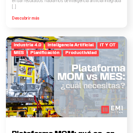
en dar resultados: hablamos de inteligencia artificial integrada
[…]
Descubrir más
Industria 4.0
Inteligencia Artificial
IT Y OT
MES
Planificación
Productividad