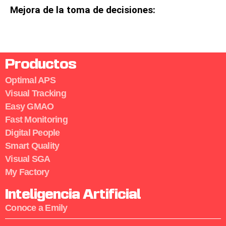
Mejora de la toma de decisiones:
Productos
Optimal APS
Visual Tracking
Easy GMAO
Fast Monitoring
Digital People
Smart Quality
Visual SGA
My Factory
Inteligencia Artificial
Conoce a Emily