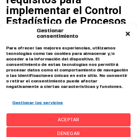
implementar el Control
Estadístico de Procesos
en una empresa?
Gestionar
consentimiento
Para implementar el SPC, una empresa necesita contar con
las herramientas adecuadas para la recolección y análisis
Para ofrecer las mejores experiencias, utilizamos
de datos, así como la formación del personal en técnicas
tecnologías como las cookies para almacenar y/o
acceder a la información del dispositivo. El
estadísticas y el uso de gráficos de control.
Además, se
consentimiento de estas tecnologías nos permitirá
requiere un compromiso con la mejora continua y la toma
procesar datos como el comportamiento de navegación
de decisiones basadas en datos.
o las identificaciones únicas en este sitio. No consentir
o retirar el consentimiento puede afectar
¿El Control Estadístico
negativamente a ciertas características y funciones.
de Procesos es aplicable
Gestionar los servicios
solo en manufactura?
No. Aunque el SPC es ampliamente utilizado en la
ACEPTAR
manufactura, también es aplicable en otros sectores, como
los servicios, la salud y la tecnología. Cualquier proceso que
DENEGAR