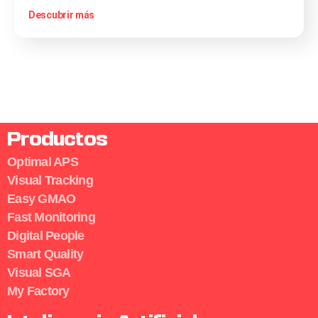
Descubrir más
Productos
Optimal APS
Visual Tracking
Easy GMAO
Fast Monitoring
Digital People
Smart Quality
Visual SGA
My Factory