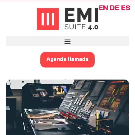
EN
DE
ES
Agenda llamada