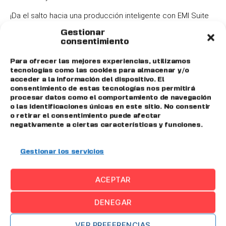
¡Da el salto hacia una producción inteligente con EMI Suite
4.
0 y lleva tu empresa al siguiente nivel!
Gestionar
consentimiento
¿En qué te podemos
Para ofrecer las mejores experiencias, utilizamos
ayudar?
tecnologías como las cookies para almacenar y/o
acceder a la información del dispositivo. El
consentimiento de estas tecnologías nos permitirá
procesar datos como el comportamiento de navegación
Nombre y apellidos*
o las identificaciones únicas en este sitio. No consentir
o retirar el consentimiento puede afectar
negativamente a ciertas características y funciones.
Gestionar los servicios
E-mail*
ACEPTAR
DENEGAR
Mensaje*
VER PREFERENCIAS