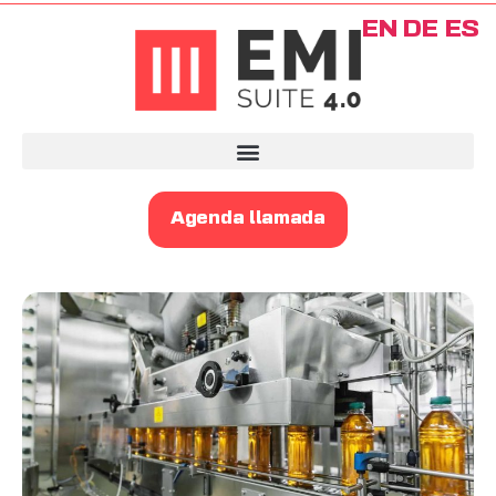
EN
DE
ES
Agenda llamada