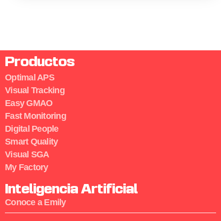
Productos
Optimal APS
Visual Tracking
Easy GMAO
Fast Monitoring
Digital People
Smart Quality
Visual SGA
My Factory
Inteligencia Artificial
Conoce a Emily