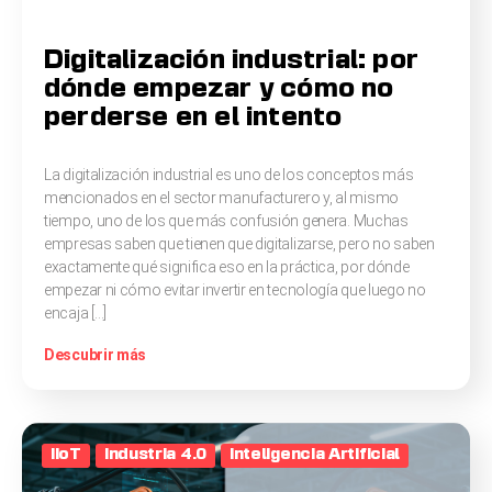
Digitalización industrial: por
dónde empezar y cómo no
perderse en el intento
La digitalización industrial es uno de los conceptos más
mencionados en el sector manufacturero y, al mismo
tiempo, uno de los que más confusión genera. Muchas
empresas saben que tienen que digitalizarse, pero no saben
exactamente qué significa eso en la práctica, por dónde
empezar ni cómo evitar invertir en tecnología que luego no
encaja […]
Descubrir más
IIoT
Industria 4.0
Inteligencia Artificial