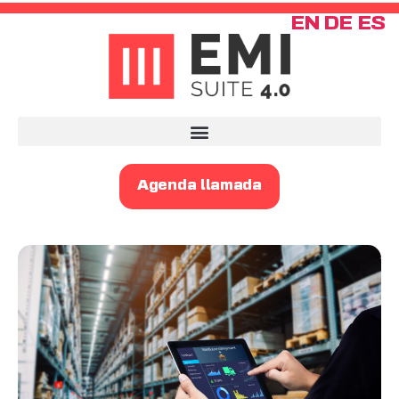
EN
DE
ES
Agenda llamada