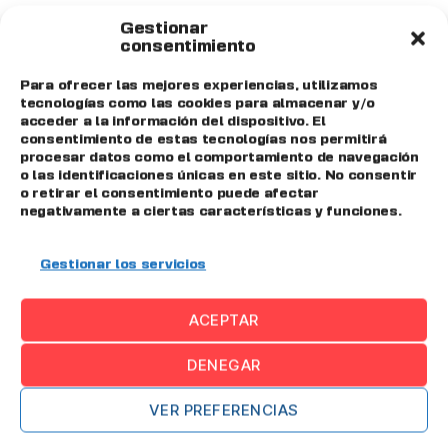
¿En qué te podemos
Gestionar
consentimiento
ayudar?
Para ofrecer las mejores experiencias, utilizamos
tecnologías como las cookies para almacenar y/o
acceder a la información del dispositivo. El
Nombre y apellidos*
consentimiento de estas tecnologías nos permitirá
procesar datos como el comportamiento de navegación
o las identificaciones únicas en este sitio. No consentir
o retirar el consentimiento puede afectar
negativamente a ciertas características y funciones.
E-mail*
Gestionar los servicios
ACEPTAR
Mensaje*
DENEGAR
VER PREFERENCIAS