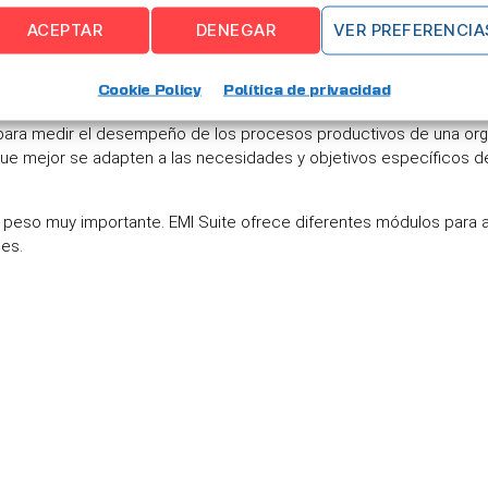
ACEPTAR
DENEGAR
VER PREFERENCIA
ducción realizada por unidad de energía consumida.
a organización para cumplir con los plazos de entrega y los com
Cookie Policy
Política de privacidad
 para medir el desempeño de los procesos productivos de una org
ue mejor se adapten a las necesidades y objetivos específicos 
un peso muy importante. EMI Suite ofrece diferentes módulos para
es.