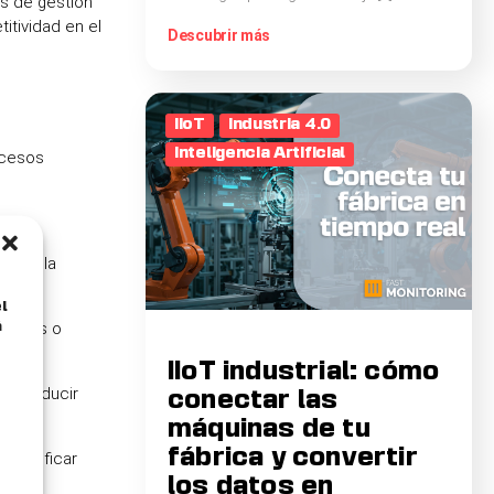
as de gestión
itividad en el
Descubrir más
IIoT
Industria 4.0
Inteligencia Artificial
ocesos
ón de la
l
chados o
á
IIoT industrial: cómo
den reducir
conectar las
máquinas de tu
fábrica y convertir
identificar
los datos en