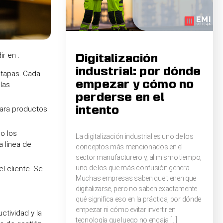
r en :
Digitalización
industrial: por dónde
etapas. Cada
empezar y cómo no
las
perderse en el
para productos
intento
o los
La digitalización industrial es uno de los
 línea de
conceptos más mencionados en el
sector manufacturero y, al mismo tiempo,
uno de los que más confusión genera.
l cliente. Se
Muchas empresas saben que tienen que
digitalizarse, pero no saben exactamente
qué significa eso en la práctica, por dónde
empezar ni cómo evitar invertir en
ctividad y la
tecnología que luego no encaja […]