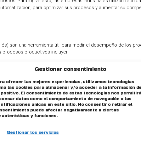
costos. Para lograr esto, las empresas industriales utilizan técnic
a automatización, para optimizar sus procesos y aumentar su compet
nglés) son una herramienta útil para medir el desempeño de los pr
s procesos productivos incluyen:
unidad de tiempo o por empleado.
Gestionar consentimiento
to en pasar por todo el proceso de producción, desde la recepci
ra ofrecer las mejores experiencias, utilizamos tecnologías
mo las cookies para almacenar y/o acceder a la información de
 que no cumplen con los estándares de calidad y deben ser dese
spositivo. El consentimiento de estas tecnologías nos permitir
ocesar datos como el comportamiento de navegación o las
entificaciones únicas en este sitio. No consentir o retirar el
nsentimiento puede afectar negativamente a ciertas
por unidad de producto y ayuda a identificar áreas donde se pue
racterísticas y funciones.
as máquinas están disponibles para la producción, lo que ayuda a 
Gestionar los servicios