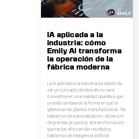
IA aplicada a la
industria: cómo
Emily AI transforma
la operación de la
fábrica moderna
La IA aplicada a la industria ha dejado de
ser un concepto de laboratorio para
convertirse en una realidad operativa que
ya está cambiando la forma en que se
gestionan las plantas manufactureras. No
hablamos de automatización robótica ni
de grandes proyectos de transformación
que tardan años en dar resultados:
hablamos de inteligencia artificial