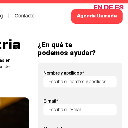
EN
DE
ES
og
Contacto
Agenda llamada
ria
¿En qué te
podemos ayudar?
as en
ón del
Nombre y apellidos*
E-mail*