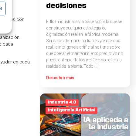
decisiones
S
promisos con
El IIoT industrial es la base sobre la que se
construye cualquier estrategia de
digitalización real en la fábrica moderna.
anización.
Sin datos de máquina fiables y en tiempo
de cada
real, la inteligencia artificial no tiene sobre
qué operar, el mantenimiento predictivo no
puede anticipar fallos y el OEE no refleja la
 ayudar en cada
realidad de la planta. Todo […]
Descubrir más
Industria 4.0
Inteligencia Artificial