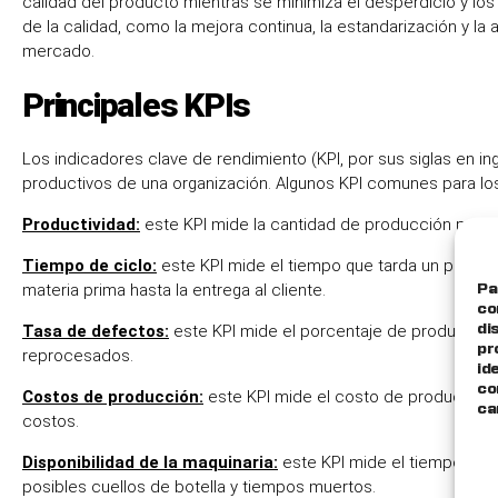
calidad del producto mientras se minimiza el desperdicio y los 
de la calidad, como la mejora continua, la estandarización y l
mercado.
Principales KPIs
Los indicadores clave de rendimiento (KPI, por sus siglas en i
productivos de una organización. Algunos KPI comunes para lo
Productividad:
este KPI mide la cantidad de producción por 
Tiempo de ciclo:
este KPI mide el tiempo que tarda un produc
materia prima hasta la entrega al cliente.
Pa
co
Tasa de defectos:
este KPI mide el porcentaje de productos
di
pr
reprocesados.
id
co
Costos de producción:
este KPI mide el costo de producción 
ca
costos.
Disponibilidad de la maquinaria:
este KPI mide el tiempo que l
posibles cuellos de botella y tiempos muertos.